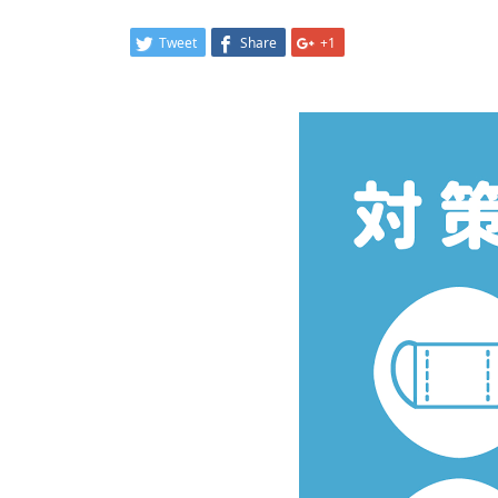
Tweet
Share
+1