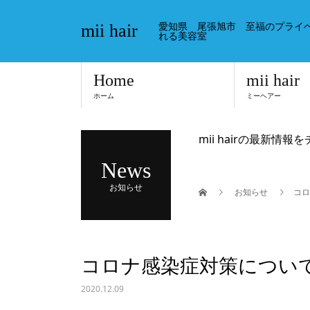
愛知県 尾張旭市 至福のプライ
mii hair
れる美容室
Home
mii hair
ホーム
ミーヘアー
mii hairの最新情報
News
お知らせ
お知らせ
コロ
コロナ感染症対策につい
2020.12.09