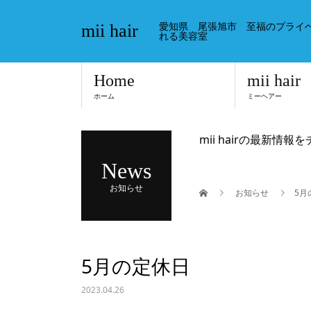
愛知県 尾張旭市 至福のプライ
mii hair
れる美容室
Home
mii hair
ホーム
ミーヘアー
mii hairの最新情報
News
お知らせ
お知らせ
5月
5月の定休日
2023.04.26